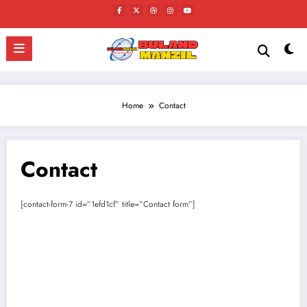
Skip
to
content
Home
Contact
Contact
[contact-form-7 id=”1efd1cf” title=”Contact form”]